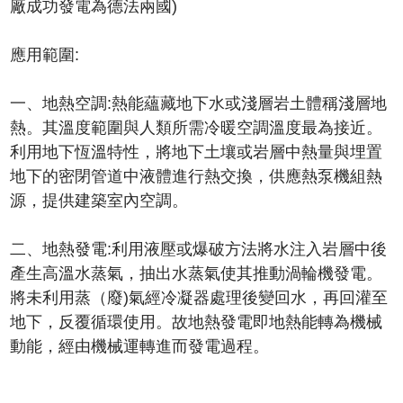
廠成功發電為德法兩國)
應用範圍:
一、地熱空調:熱能蘊藏地下水或淺層岩土體稱淺層地
熱。其溫度範圍與人類所需冷暖空調溫度最為接近。
利用地下恆溫特性，將地下土壤或岩層中熱量與埋置
地下的密閉管道中液體進行熱交換，供應熱泵機組熱
源，提供建築室內空調。
二、地熱發電:利用液壓或爆破方法將水注入岩層中後
產生高溫水蒸氣，抽出水蒸氣使其推動渦輪機發電。
將未利用蒸（廢)氣經冷凝器處理後變回水，再回灌至
地下，反覆循環使用。故地熱發電即地熱能轉為機械
動能，經由機械運轉進而發電過程。