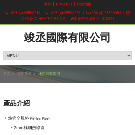
中文
ENGLISH
網站地圖
+886 (4) 25588911
+886 (4) 25588951
+886 (4) 25588953
INFO@JC-HEATPIPE.COM
工廠登記編號:66-010203
竣丞國際有限公司
首頁
應用產業
地熱能源活用
產品介紹
熱管全規格表
(Heat Pipe)
2mm極細熱導管