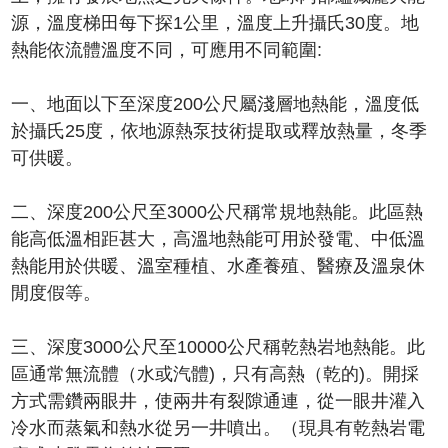
源，溫度梯田每下探1公里，溫度上升攝氏30度。地
熱能依流體溫度不同，可應用不同範圍:
一、地面以下至深度200公尺屬淺層地熱能，溫度低
於攝氏25度，依地源熱泵技術提取或釋放熱量，冬季
可供暖。
二、深度200公尺至3000公尺稱常規地熱能。此區熱
能高低溫相距甚大，高溫地熱能可用於發電、中低溫
熱能用於供暖、溫室種植、水產養殖、醫療及溫泉休
閒度假等。
三、深度3000公尺至10000公尺稱乾熱岩地熱能。此
區通常無流體（水或汽體)，只有高熱（乾的)。開採
方式需鑽兩眼井，使兩井有裂隙通連，從一眼井灌入
冷水而蒸氣和熱水從另一井噴出。（現具有乾熱岩電