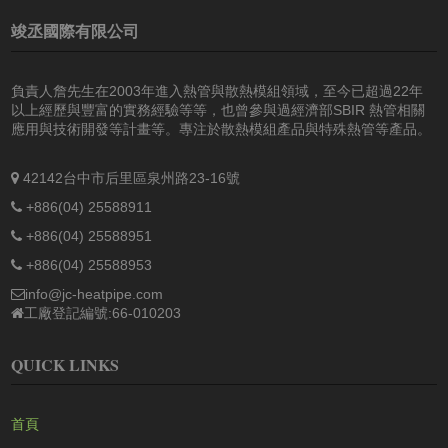
竣丞國際有限公司
負責人詹先生在2003年進入熱管與散熱模組領域，至今已超過22年
以上經歷與豐富的實務經驗等等，也曾參與過經濟部SBIR 熱管相關
應用與技術開發等計畫等。專注於散熱模組產品與特殊熱管等產品。
42142台中市后里區泉州路23-16號
+886(04) 25588911
+886(04) 25588951
+886(04) 25588953
info@jc-heatpipe.com
工廠登記編號:66-010203
QUICK LINKS
首頁