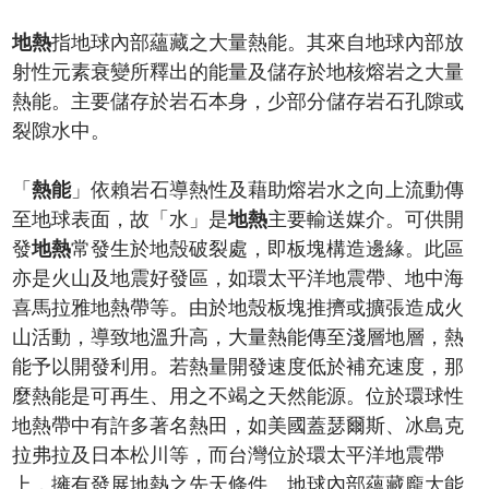
地熱
指地球內部蘊藏之大量熱能。其來自地球內部放
射性元素衰變所釋出的能量及儲存於地核熔岩之大量
熱能。主要儲存於岩石本身，少部分儲存岩石孔隙或
裂隙水中。
「
熱能
」依賴岩石導熱性及藉助熔岩水之向上流動傳
至地球表面，故「水」是
地熱
主要輸送媒介。可供開
發
地熱
常發生於地殼破裂處，即板塊構造邊緣。此區
亦是火山及地震好發區，如環太平洋地震帶、地中海
喜馬拉雅地熱帶等。由於地殼板塊推擠或擴張造成火
山活動，導致地溫升高，大量熱能傳至淺層地層，熱
能予以開發利用。若熱量開發速度低於補充速度，那
麼熱能是可再生、用之不竭之天然能源。位於環球性
地熱帶中有許多著名熱田，如美國蓋瑟爾斯、冰島克
拉弗拉及日本松川等，而台灣位於環太平洋地震帶
上，擁有發展地熱之先天條件。地球內部蘊藏龐大能